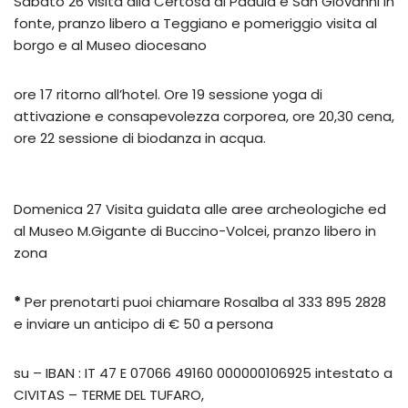
Sabato 26 visita alla Certosa di Padula e San Giovanni in
fonte, pranzo libero a Teggiano e pomeriggio visita al
borgo e al Museo diocesano
ore 17 ritorno all’hotel. Ore 19 sessione yoga di
attivazione e consapevolezza corporea, ore 20,30 cena,
ore 22 sessione di biodanza in acqua.
Domenica 27 Visita guidata alle aree archeologiche ed
al Museo M.Gigante di Buccino-Volcei, pranzo libero in
zona
*
Per prenotarti puoi chiamare Rosalba al 333 895 2828
e inviare un anticipo di € 50 a persona
su – IBAN : IT 47 E 07066 49160 000000106925 intestato a
CIVITAS – TERME DEL TUFARO,