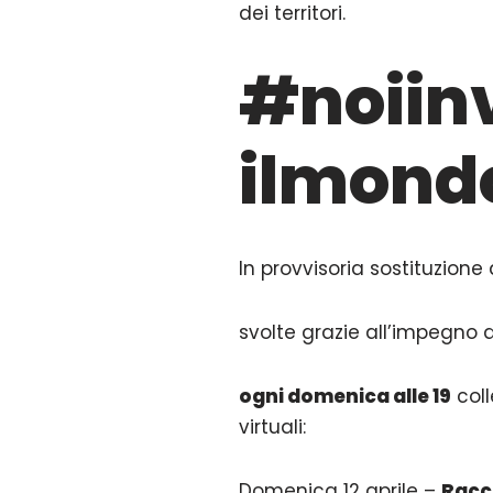
dei territori.
#noiin
ilmond
In provvisoria sostituzione 
svolte grazie all’impegno d
ogni domenica alle 19
coll
virtuali:
Domenica 12 aprile –
Racco