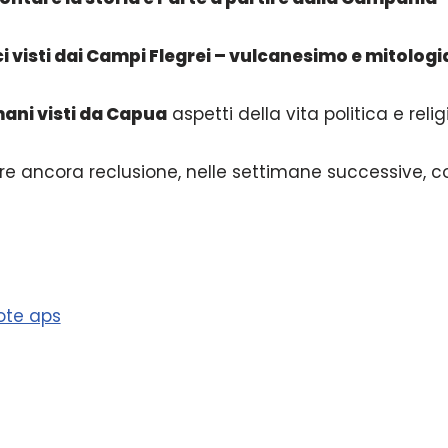
ci visti dai Campi Flegrei – vulcanesimo e mitologi
mani visti da Capua
aspetti della vita politica e reli
e ancora reclusione, nelle settimane successive, c
ote aps