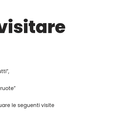
isitare
ti”,
 ruote”
are le seguenti visite