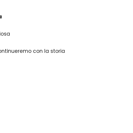
a
giosa
ontinueremo con la storia