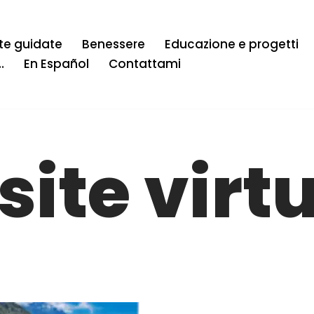
ite guidate
Benessere
Educazione e progetti
…
En Español
Contattami
site virt