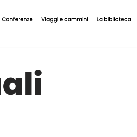
Conferenze
Viaggi e cammini
La biblioteca
uali