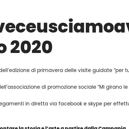
veceusciamoav
o 2020
dell’edizione di primavera delle visite guidate “per tut
ell’associazione di promozione sociale “Mi girano le
egamenti in diretta via facebook e skype per effettu
ntare la storia e l’arte a partire dalla Campania