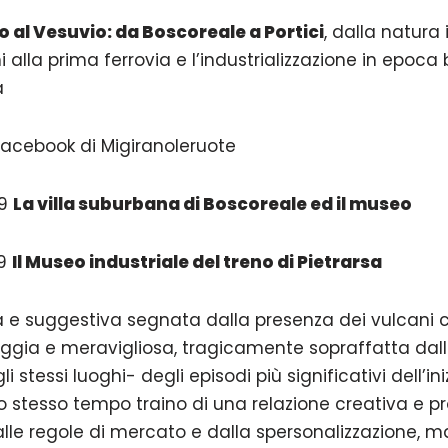
o al Vesuvio: da Boscoreale a Portici
, dalla natura
lla prima ferrovia e l’industrializzazione in epoca 
a
 facebook di Migiranoleruote
19
La villa suburbana di Boscoreale ed il museo
19
Il Museo industriale del treno di Pietrarsa
osa e suggestiva segnata dalla presenza dei vulcani c
ggia e meravigliosa, tragicamente sopraffatta dalle 
stessi luoghi- degli episodi più significativi dell’iniz
llo stesso tempo traino di una relazione creativa e p
le regole di mercato e dalla spersonalizzazione, ma