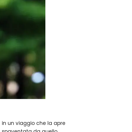
e in un viaggio che la apre
ni è spaventata da quello