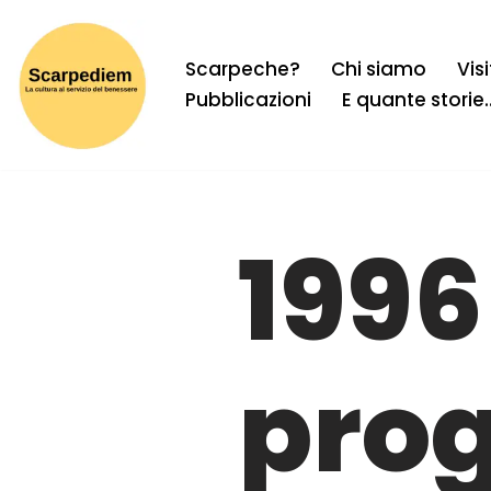
Vai
Scarpeche?
Chi siamo
Vis
al
Pubblicazioni
E quante storie
contenuto
1996 
prog