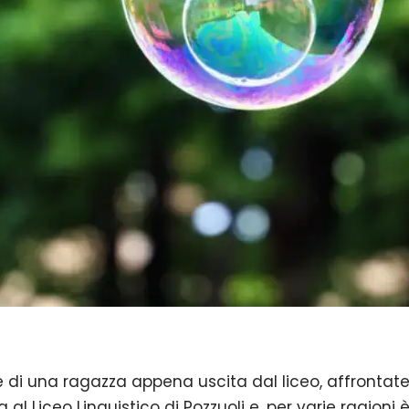
ure di una ragazza appena uscita dal liceo, affrontat
ata al Liceo Linguistico di Pozzuoli e, per varie ragio