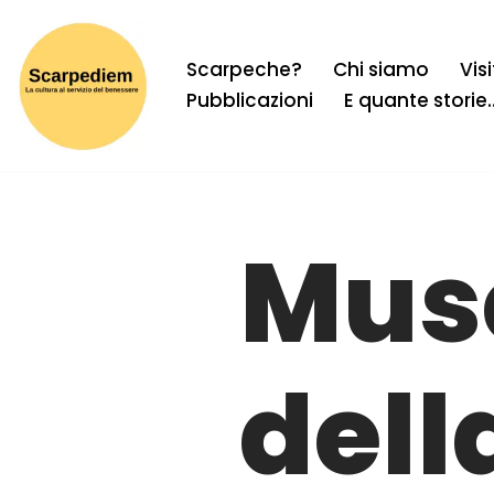
Vai
Scarpeche?
Chi siamo
Vis
al
Pubblicazioni
E quante storie
contenuto
Mus
dell