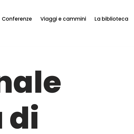
Conferenze
Viaggi e cammini
La biblioteca
nale
 di