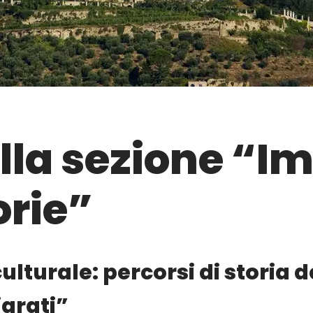
alla sezione “
rie”
culturale: percorsi di storia d
grati”