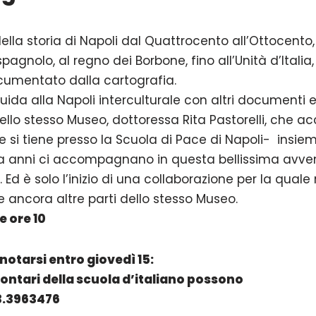
della storia di Napoli dal Quattrocento all’Ottocent
gnolo, al regno dei Borbone, fino all’Unità d’Italia, 
ocumentato dalla cartografia.
uida alla Napoli interculturale con altri documenti 
dello stesso Museo, dottoressa Rita Pastorelli, che a
e si tiene presso la Scuola di Pace di Napoli- insieme
 da anni ci accompagnano in questa bellissima avven
Ed è solo l’inizio di una collaborazione per la qual
ancora altre parti dello stesso Museo.
 ore 10
enotarsi entro giovedì 15:
volontari della scuola d’italiano possono
3.3963476