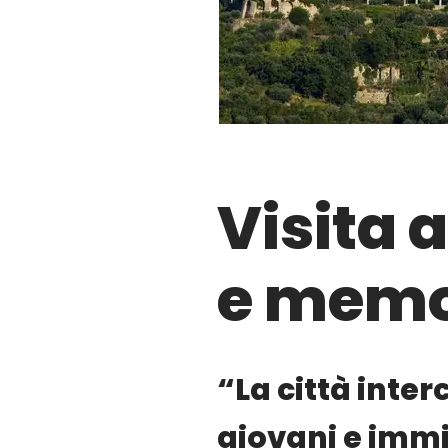
Visita 
e memo
“La città inter
giovani e immi